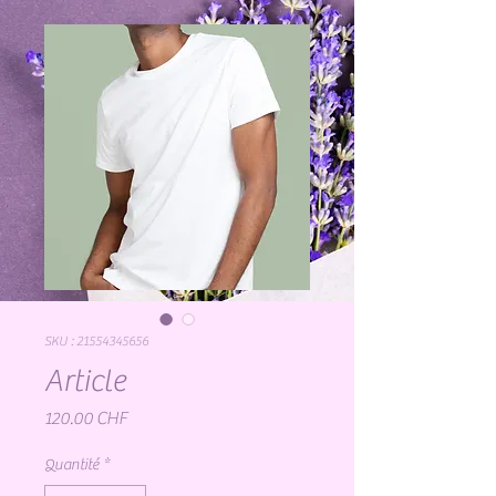
SKU : 21554345656
Article
Prix
120.00 CHF
Quantité
*