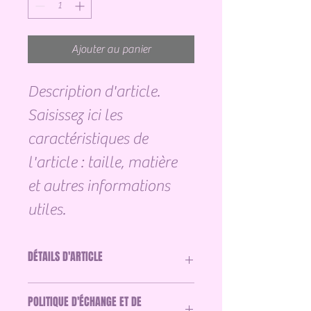
Ajouter au panier
Description d'article. 
Saisissez ici les 
caractéristiques de 
l'article : taille, matière 
et autres informations 
utiles.
DÉTAILS D'ARTICLE
Détails d'article. Saisissez ici les 
POLITIQUE D'ÉCHANGE ET DE
caractéristiques de l'article : taille, matière 