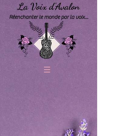
La Voix d'Avalon
Réenchanter le monde par la voix...
Accueil
All Products
Article