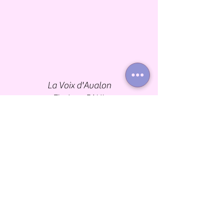
La Voix d'Avalon
Floriane PAUL
Carouge - Genève
Suisse
contact@lavoixdavalon.com
Formations en ligne